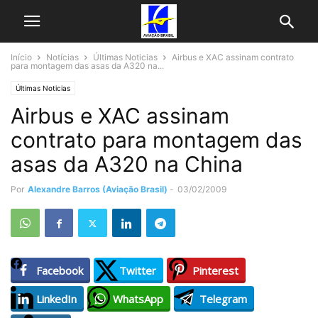
Início
Notícias
Últimas Noticias
Airbus e XAC assinam contrato
para montagem das asas da A320 na...
Últimas Noticias
Airbus e XAC assinam
contrato para montagem das
asas da A320 na China
Por
Alexandre Barros (Aviação Brasil)
-
03/02/2009
Facebook
Twitter
Pinterest
LinkedIn
WhatsApp
Telegram