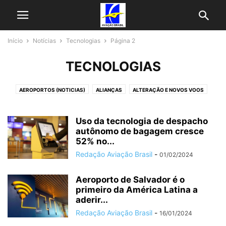
Início
Notícias
Tecnologias
Página 2
TECNOLOGIAS
AEROPORTOS (NOTICIAS)
ALIANÇAS
ALTERAÇÃO E NOVOS VOOS
AVIAÇÃO EXECUTIVA
AZUL NOTICIAS
CARGA AÉREA
ENCOMENDAS E FROTAS
EVENTOS
FABRICANTES
FINANÇAS
Uso da tecnologia de despacho
GOL NOTICIAS
HISTÓRIA
autônomo de bagagem cresce
LATAM NOTICIAS
MATÉRIAS
MRO
52% no...
PROGRAMAS DE FIDELIZAÇÃO
PROMOÇÕES DE PASSAGENS
SERVIÇOS
Redação Aviação Brasil
-
01/02/2024
SUSTENTABILIDADE
TECNOLOGIAS
TENDÊNCIAS DE MERCADO
ÚLTIMAS NOTICIAS
VOEPASS NOTICIAS
Aeroporto de Salvador é o
primeiro da América Latina a
aderir...
Redação Aviação Brasil
-
16/01/2024