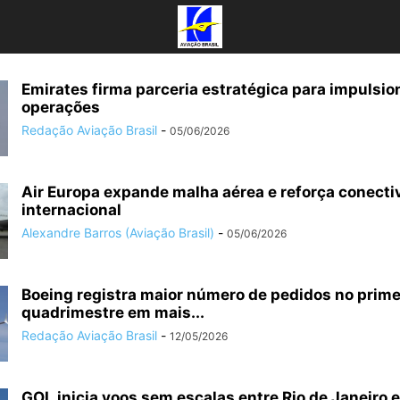
Emirates firma parceria estratégica para impulsio
operações
Redação Aviação Brasil
-
05/06/2026
Air Europa expande malha aérea e reforça conecti
internacional
Alexandre Barros (Aviação Brasil)
-
05/06/2026
Boeing registra maior número de pedidos no prime
quadrimestre em mais...
Redação Aviação Brasil
-
12/05/2026
GOL inicia voos sem escalas entre Rio de Janeiro 