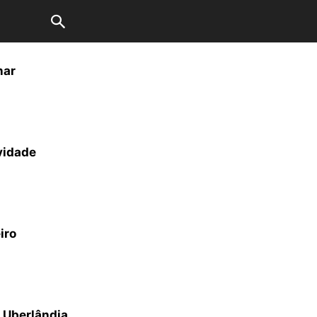
nar
vidade
iro
e Uberlândia