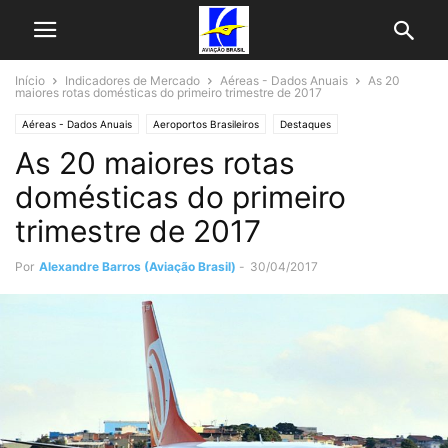
Início
Indicadores de Mercado
Aéreas - Dados Anuais
As 20
maiores rotas domésticas do primeiro trimestre de 2017
Aéreas - Dados Anuais
Aeroportos Brasileiros
Destaques
As 20 maiores rotas
Indicadores de Mercado
Notícias
Últimas Noticias
domésticas do primeiro
trimestre de 2017
Por
Alexandre Barros (Aviação Brasil)
-
30/04/2017