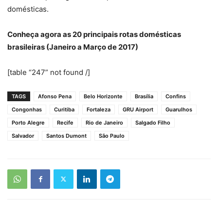
domésticas.
Conheça agora as 20 principais rotas domésticas
brasileiras (Janeiro a Março de 2017)
[table “247” not found /]
TAGS
Afonso Pena
Belo Horizonte
Brasília
Confins
Congonhas
Curitiba
Fortaleza
GRU Airport
Guarulhos
Porto Alegre
Recife
Rio de Janeiro
Salgado Filho
Salvador
Santos Dumont
São Paulo