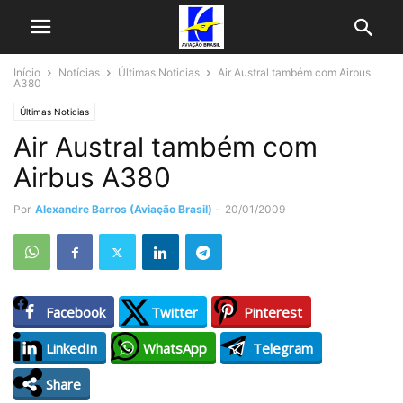
Início
Notícias
Últimas Noticias
Air Austral também com Airbus
A380
Últimas Noticias
Air Austral também com
Airbus A380
Por
Alexandre Barros (Aviação Brasil)
-
20/01/2009
Facebook
Twitter
Pinterest
LinkedIn
WhatsApp
Telegram
Share