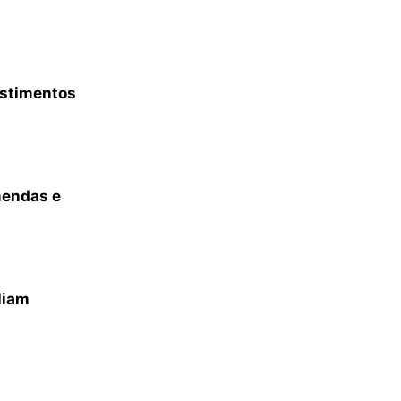
estimentos
mendas e
liam