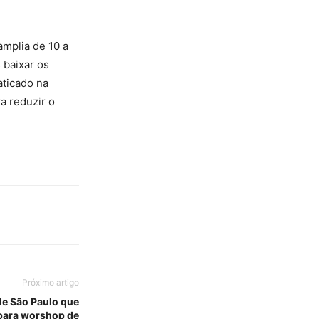
mplia de 10 a
 baixar os
aticado na
a reduzir o
Próximo artigo
de São Paulo que
 para worshop de