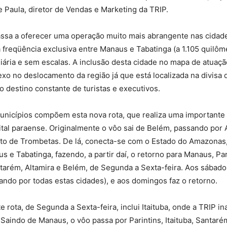
Paula, diretor de Vendas e Marketing da TRIP.
ssa a oferecer uma operação muito mais abrangente nas cidade
freqüência exclusiva entre Manaus e Tabatinga (a 1.105 quilôm
 diária e sem escalas. A inclusão desta cidade no mapa de atuaçã
exo no deslocamento da região já que está localizada na divisa 
 destino constante de turistas e executivos.
municípios compõem esta nova rota, que realiza uma importante 
tal paraense. Originalmente o vôo sai de Belém, passando por A
to de Trombetas. De lá, conecta-se com o Estado do Amazonas,
us e Tabatinga, fazendo, a partir daí, o retorno para Manaus, Par
tarém, Altamira e Belém, de Segunda a Sexta-feira. Aos sábado
ndo por todas estas cidades), e aos domingos faz o retorno.
e rota, de Segunda a Sexta-feira, inclui Itaituba, onde a TRIP 
Saindo de Manaus, o vôo passa por Parintins, Itaituba, Santarém