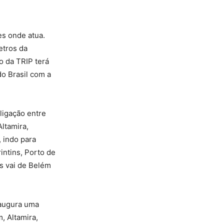
s onde atua.
etros da
o da TRIP terá
do Brasil com a
ligação entre
ltamira,
 indo para
intins, Porto de
s vai de Belém
inaugura uma
, Altamira,