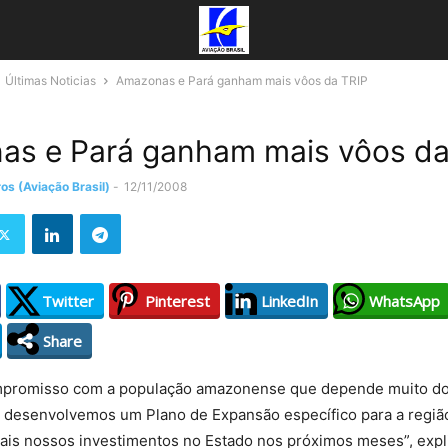
Últimas Noticias
Amazonas e Pará ganham mais vôos da TRIP
s e Pará ganham mais vôos da
os (Aviação Brasil)
-
12/11/2008
Twitter
Pinterest
LinkedIn
WhatsApp
Share
promisso com a população amazonense que depende muito do
, desenvolvemos um Plano de Expansão específico para a região
ais nossos investimentos no Estado nos próximos meses”, expli