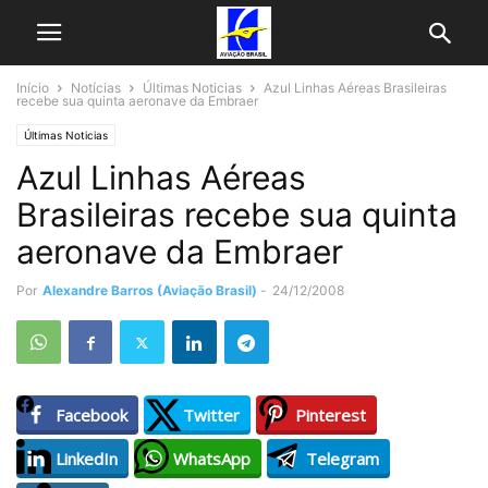
Início
Notícias
Últimas Noticias
Azul Linhas Aéreas Brasileiras
recebe sua quinta aeronave da Embraer
Últimas Noticias
Azul Linhas Aéreas
Brasileiras recebe sua quinta
aeronave da Embraer
Por
Alexandre Barros (Aviação Brasil)
-
24/12/2008
Facebook
Twitter
Pinterest
LinkedIn
WhatsApp
Telegram