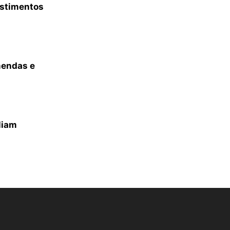
estimentos
mendas e
liam