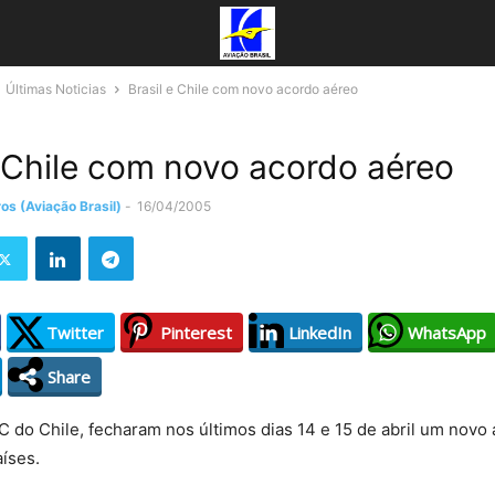
Últimas Noticias
Brasil e Chile com novo acordo aéreo
e Chile com novo acordo aéreo
os (Aviação Brasil)
-
16/04/2005
Twitter
Pinterest
LinkedIn
WhatsApp
Share
C do Chile, fecharam nos últimos dias 14 e 15 de abril um novo
aíses.