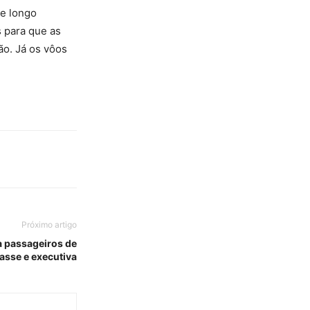
de longo
s para que as
ão. Já os vôos
Próximo artigo
a passageiros de
lasse e executiva