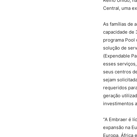
Reino Unido, na
Central, uma e
As famílias de
capacidade de 3
programa Pool d
solução de ser
(Expendable Pa
esses serviços
seus centros de
sejam solicitad
requeridos par
geração utiliz
investimentos 
“A Embraer é l
expansão na Eur
Europa, África 