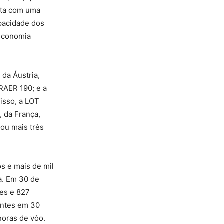
nta com uma
pacidade dos
 economia
 da Áustria,
RAER 190; e a
isso, a LOT
, da França,
ou mais três
os e mais de mil
a. Em 30 de
mes e 827
entes em 30
horas de vôo.