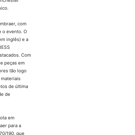
anchester
ico.
Embraer, com
e o evento. O
m inglês) e a
PRESS
estacados. Com
de peças em
res tão logo
 materiais
tos de última
de de
rota em
aer para a
170/190, que