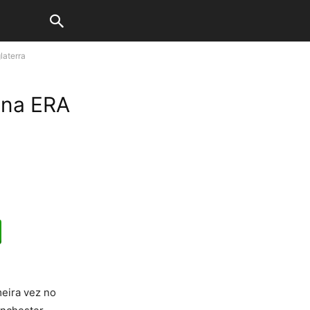
laterra
 na ERA
meira vez no