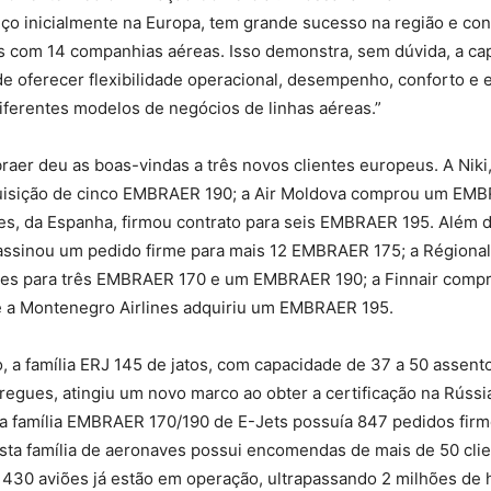
iço inicialmente na Europa, tem grande sucesso na região e co
es com 14 companhias aéreas. Isso demonstra, sem dúvida, a ca
e oferecer flexibilidade operacional, desempenho, conforto e
iferentes modelos de negócios de linhas aéreas.”
aer deu as boas-vindas a três novos clientes europeus. A Niki,
uisição de cinco EMBRAER 190; a Air Moldova comprou um EMB
nes, da Espanha, firmou contrato para seis EMBRAER 195. Além d
 assinou um pedido firme para mais 12 EMBRAER 175; a Régional
es para três EMBRAER 170 e um EMBRAER 190; a Finnair compr
a Montenegro Airlines adquiriu um EMBRAER 195.
o, a família ERJ 145 de jatos, com capacidade de 37 a 50 assent
regues, atingiu um novo marco ao obter a certificação na Rússi
 a família EMBRAER 170/190 de E-Jets possuía 847 pedidos fir
esta família de aeronaves possui encomendas de mais de 50 cli
 430 aviões já estão em operação, ultrapassando 2 milhões de 