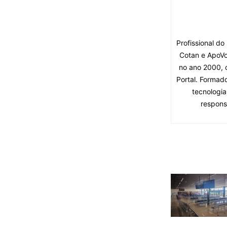
Profissional d
Cotan e ApoVo
no ano 2000, 
Portal. Formad
tecnologia
respons