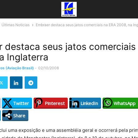
Últimas Noticias
Embraer destaca seus jatos comerciais na ERA 2008, na Ing
 destaca seus jatos comerciais
a Inglaterra
os (Aviação Brasil)
-
02/10/2008
Twitter
Pinterest
LinkedIn
WhatsApp
Share
lui uma exposição e uma assembléia geral e ocorrerá pela pri