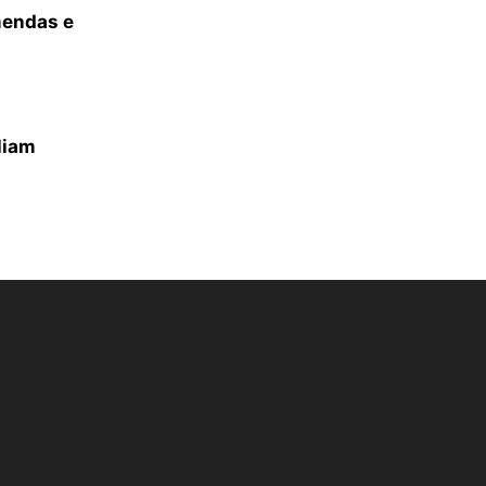
mendas e
liam