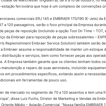
 cidade de Manchester (Inglaterra), de 8 a 10 de outubro, no M
x-estação ferroviária que hoje é um complexo de convenções ún
 aeronaves comerciais ERJ 145 e EMBRAER 170/190 (E-Jets) da 
7 a 120 passageiros, serão o foco principal da Empresa durant
e peças de reposição (incluindo a opção Tool On Time – TOT, e
viço da Embraer para reposição de peças sobressalentes – EX
rts Replenishment Embraer Service Solution) também serão d
, a Embraer assume a responsabilidade de manter um estoque 
 distribuição e serviços, bem como fornecer peças aos operado
as. A Empresa também garante que os clientes tenham todos os
a manutenção e reparo de suas aeronaves, incluindo equipamen
ados em procedimentos específicos, evitando assim a necessida
adicionais em ferramentas de pouco uso.
íder de mercado no segmento de 70 a 120 assentos e tem uma f
opa”, disse Luiz Fuchs, Diretor de Marketing e Vendas da Embr
e Oriente Médio – Aviação Comercial. “Nossa família EMBRAER 