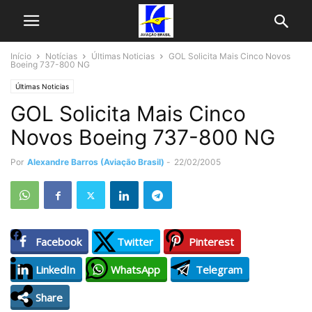
Início
Notícias
Últimas Noticias
GOL Solicita Mais Cinco Novos
Boeing 737-800 NG
Últimas Noticias
GOL Solicita Mais Cinco
Novos Boeing 737-800 NG
Por
Alexandre Barros (Aviação Brasil)
-
22/02/2005
Facebook
Twitter
Pinterest
LinkedIn
WhatsApp
Telegram
Share