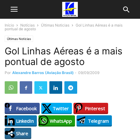
Início
Notícias
Últimas Noticias
Gol Linhas Aéreas é a mais
pontual de agosto
Últimas Noticias
Gol Linhas Aéreas é a mais
pontual de agosto
Por
Alexandre Barros (Aviação Brasil)
-
09/09/2009
Facebook
Twitter
Pinterest
LinkedIn
WhatsApp
Telegram
Share