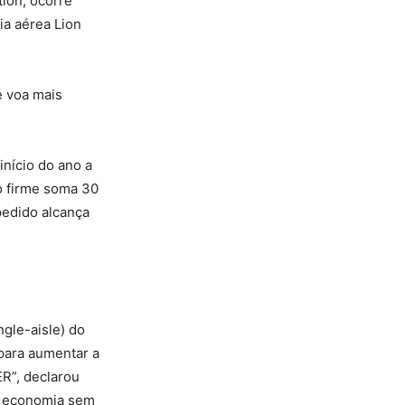
ion, ocorre
ia aérea Lion
e voa mais
início do ano a
o firme soma 30
pedido alcança
ngle-aisle) do
para aumentar a
R”, declarou
a economia sem