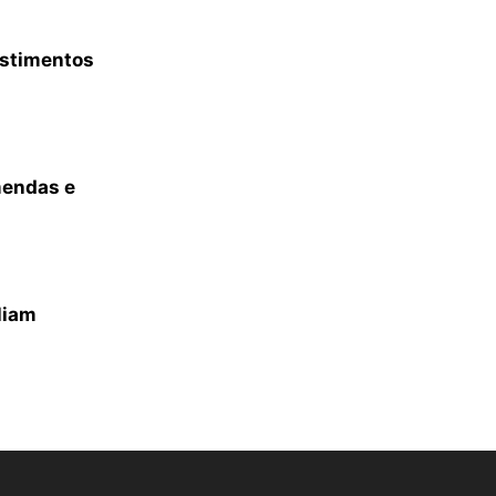
estimentos
mendas e
liam