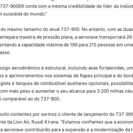
737-900ER conta com a mesma credibilidade de líder da indústr
m sucedida do mundo.”
do mesmo tamanho do atual 737-900. No entanto, com as duas 
antepara traseira de pressão plana, a aeronave transportará 26
mentando a capacidade máxima de 189 para 215 pessoas em uma
asse.
ign aerodinâmico e estrutural, incluindo asas fortalecidas, u
s e aprimoramentos nos sistemas de flapes principal e do bord
lets e tanques de combustível auxiliares opcionais, possibilit
com mais peso e aumentar o seu alcance para 3.200 milhas náut
só comparável ao do 737-800.
uito contentes por sermos o cliente de lançamento do 737-900
nte da Lion Air, Rusdi Kirana. “Estamos confiantes que a econom
da aeronave contribuirão para a expansão e a modernização da n