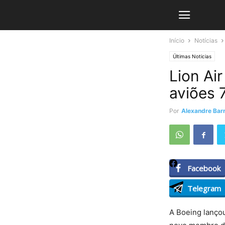
Início
Notícias
Últimas Noticias
Lion Ai
aviões
Por
Alexandre Barr
Facebook
Telegram
A Boeing lanço