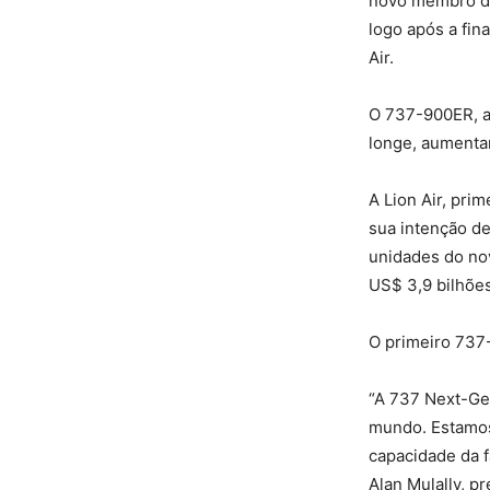
novo membro da
logo após a fin
Air.
O 737-900ER, a
longe, aumenta
A Lion Air, pri
sua intenção d
unidades do nov
US$ 3,9 bilhões
O primeiro 737
“A 737 Next-Gen
mundo. Estamos
capacidade da f
Alan Mulally, 