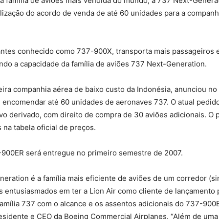
 família de aviões mais vendida do mundo, a 737 Next-Generat
alização do acordo de venda de até 60 unidades para a companh
ntes conhecido como 737-900X, transporta mais passageiros 
ndo a capacidade da família de aviões 737 Next-Generation.
meira companhia aérea de baixo custo da Indonésia, anunciou no 
e encomendar até 60 unidades de aeronaves 737. O atual pedid
o derivado, com direito de compra de 30 aviões adicionais. O 
 na tabela oficial de preços.
-900ER será entregue no primeiro semestre de 2007.
eration é a família mais eficiente de aviões de um corredor (si
 entusiasmados em ter a Lion Air como cliente de lançamento 
amília 737 com o alcance e os assentos adicionais do 737-900E
presidente e CEO da Boeing Commercial Airplanes. “Além de um