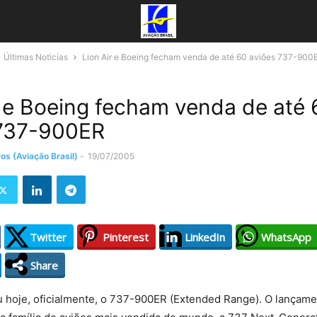
Últimas Noticias
Lion Air e Boeing fecham venda de até 60 aviões 737-900
r e Boeing fecham venda de até 
 737-900ER
os (Aviação Brasil)
-
19/07/2005
Twitter
Pinterest
LinkedIn
WhatsApp
Share
u hoje, oficialmente, o 737-900ER (Extended Range). O lançam