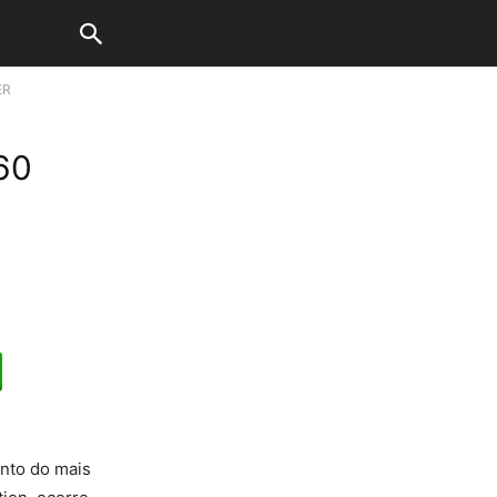
ER
60
ento do mais