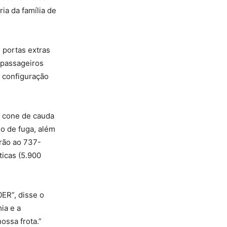
ia da família de
portas extras
 passageiros
 configuração
m cone de cauda
o de fuga, além
arão ao 737-
icas (5.900
ER”, disse o
ia e a
ossa frota.”