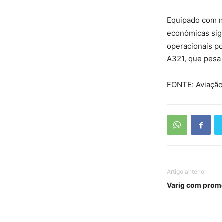
Equipado com m
econômicas sign
operacionais p
A321, que pesa
FONTE: Aviação 
Artigo anterior
Varig com prom