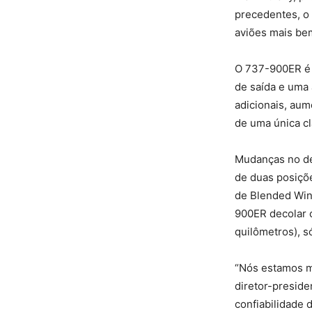
precedentes, o 
aviões mais be
O 737-900ER é 
de saída e uma 
adicionais, au
de uma única cl
Mudanças no des
de duas posiçõe
de Blended Wing
900ER decolar 
quilômetros), 
“Nós estamos m
diretor-preside
confiabilidade 