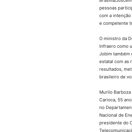
Brasília/Juscel
pessoas partic
com a intenção 
e competente t
O ministro da D
Infraero como u
Jobim também de
estatal com as 
resultados, met
brasileiro de vo
Murilo Barboza
Carioca, 55 ano
no Departament
Nacional de Ene
presidente do 
Telecomunicaçõe