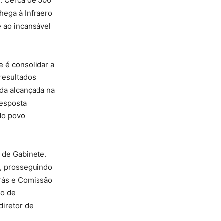
l. Cerca de 500
hega à Infraero
e ao incansável
e é consolidar a
resultados.
ada alcançada na
resposta
do povo
 de Gabinete.
a, prosseguindo
rás e Comissão
 o de
diretor de