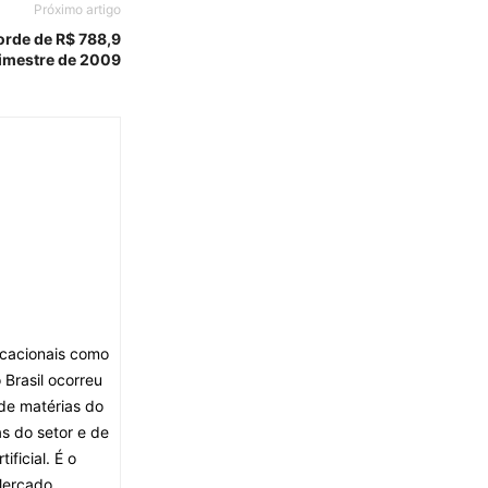
Próximo artigo
corde de R$ 788,9
rimestre de 2009
ocacionais como
Brasil ocorreu
de matérias do
s do setor e de
ficial. É o
Mercado.