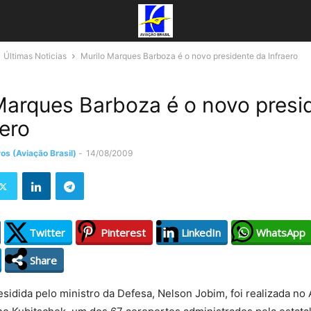
Últimas Noticias
Murilo Marques Barboza é o novo presidente da Infraero
Marques Barboza é o novo presi
aero
os (Aviação Brasil)
-
14/08/2009
Twitter
Pinterest
LinkedIn
WhatsApp
Share
esidida pelo ministro da Defesa, Nelson Jobim, foi realizada no