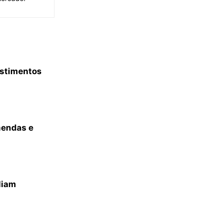
estimentos
mendas e
liam