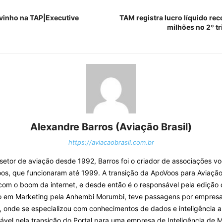
vinho na TAP|Executive
TAM registra lucro líquido re
milhões no 2º t
Alexandre Barros (Aviação Brasil)
https://aviacaobrasil.com.br
o setor de aviação desde 1992, Barros foi o criador de associações v
os, que funcionaram até 1999. A transição da ApoVoos para Aviação 
com o boom da internet, e desde então é o responsável pela edição 
o em Marketing pela Anhembi Morumbi, teve passagens por empresa
, onde se especializou com conhecimentos de dados e inteligência arti
ável pela transição do Portal para uma empresa de Inteligência de 