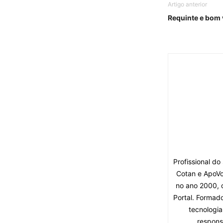
Artigo anterior
Requinte e bom 
Profissional d
Cotan e ApoVo
no ano 2000, 
Portal. Formad
tecnologia
respons