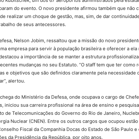
ino Kubitschek, um dos 67 aeroportos administrados pela estata
iparam do evento. O novo presidente afirmou também que não c
de realizar um choque de gestão, mas, sim, de dar continuidad
rabalho de seus antecessores.
efesa, Nelson Jobim, ressaltou que a missão do novo president
ma empresa para servir à população brasileira e oferecer a ela 
stacou a importância de se manter a estrutura profissionaliz
recentes mudanças no seu Estatuto. “O staff tem que ter como 
as e objetivos que são definidos claramente pela necessidade 
ar”, alertou.
 chega do Ministério da Defesa, onde ocupava o cargo de Chefe
s, iniciou sua carreira profissional na área de ensino e pesquis
o de Telecomunicações do Governo do Rio de Janeiro, Nucleb
rgia Nuclear (CNEN). Entre os outros cargos que ocupou estão
Conselho Fiscal da Companhia Docas do Estado de São Paulo e 
s da Presidência da República, por oito anos.