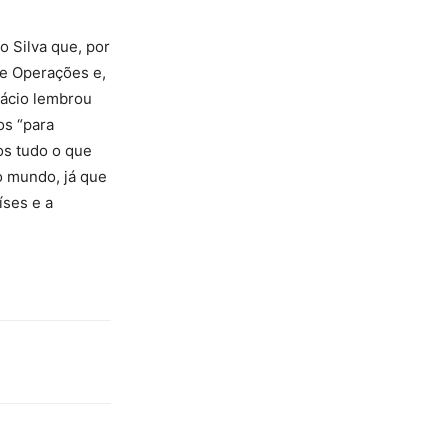
o Silva que, por
de Operações e,
cácio lembrou
os “para
os tudo o que
do mundo, já que
íses e a