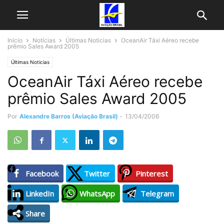
Início
Notícias
Últimas Noticias
OceanAir Táxi Aéreo recebe
prêmio Sales Award 2005
Últimas Noticias
OceanAir Táxi Aéreo recebe
prêmio Sales Award 2005
Por
Alexandre Barros (Aviação Brasil)
-
13/04/2006
Facebook
Twitter
Pinterest
LinkedIn
WhatsApp
Telegram
Share