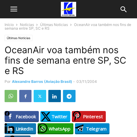
Início
Notícias
Últimas Noticias
OceanAir voa também nos fins de
semana entre SP, SC e RS
Últimas Noticias
OceanAir voa também nos
fins de semana entre SP, SC
e RS
Por
Alexandre Barros (Aviação Brasil)
-
03/11/2004
Facebook
Twitter
Pinterest
LinkedIn
WhatsApp
Telegram