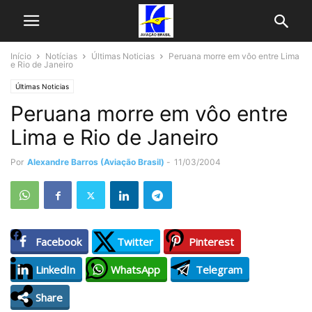
Início
Notícias
Últimas Noticias
Peruana morre em vôo entre Lima
e Rio de Janeiro
Últimas Noticias
Peruana morre em vôo entre
Lima e Rio de Janeiro
Por
Alexandre Barros (Aviação Brasil)
-
11/03/2004
Facebook
Twitter
Pinterest
LinkedIn
WhatsApp
Telegram
Share