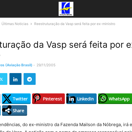
Últimas Noticias
Reestruturação da Vasp será feita por ex-ministro
turação da Vasp será feita por e
o
os (Aviação Brasil)
-
29/11/2005
Twitter
Pinterest
LinkedIn
WhatsApp
Share
endências, do ex-ministro da Fazenda Mailson da Nóbrega, irá e