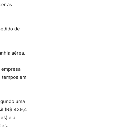
cer as
pedido de
anhia aérea.
a empresa
os tempos em
Segundo uma
il (R$ 439,4
es) e a
ões.