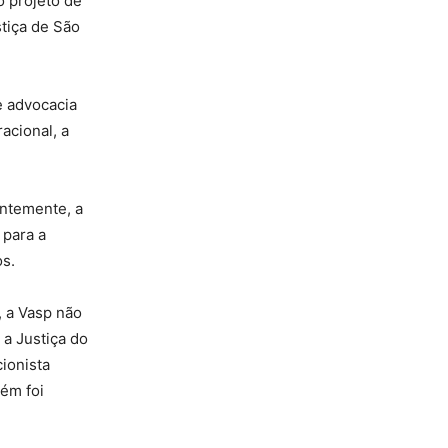
o projeto de
stiça de São
e advocacia
acional, a
entemente, a
 para a
os.
, a Vasp não
 a Justiça do
ionista
bém foi