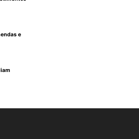
mendas e
liam