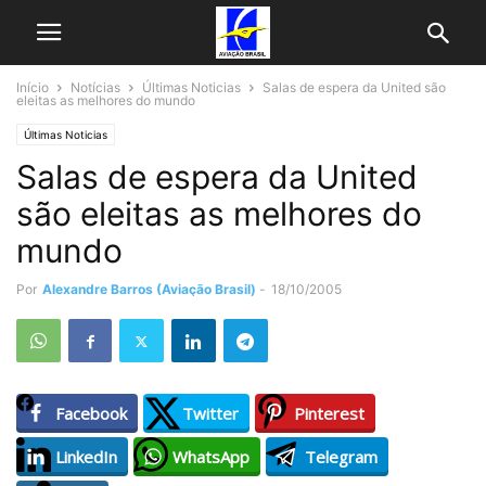
Início
Notícias
Últimas Noticias
Salas de espera da United são
eleitas as melhores do mundo
Últimas Noticias
Salas de espera da United
são eleitas as melhores do
mundo
Por
Alexandre Barros (Aviação Brasil)
-
18/10/2005
Facebook
Twitter
Pinterest
LinkedIn
WhatsApp
Telegram