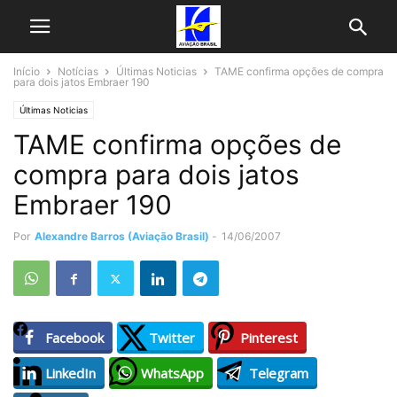
Início
Notícias
Últimas Noticias
TAME confirma opções de compra
para dois jatos Embraer 190
Últimas Noticias
TAME confirma opções de
compra para dois jatos
Embraer 190
Por
Alexandre Barros (Aviação Brasil)
-
14/06/2007
Facebook
Twitter
Pinterest
LinkedIn
WhatsApp
Telegram