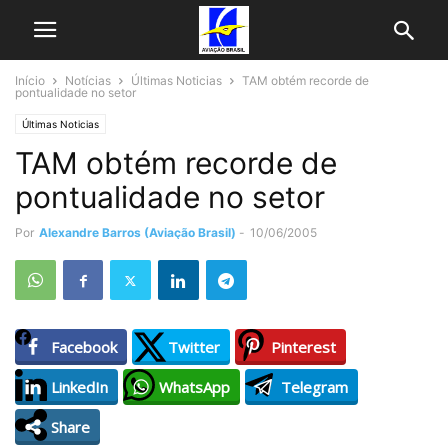
Início
Notícias
Últimas Noticias
TAM obtém recorde de
pontualidade no setor
Últimas Noticias
TAM obtém recorde de
pontualidade no setor
Por
Alexandre Barros (Aviação Brasil)
-
10/06/2005
Facebook
Twitter
Pinterest
LinkedIn
WhatsApp
Telegram
Share