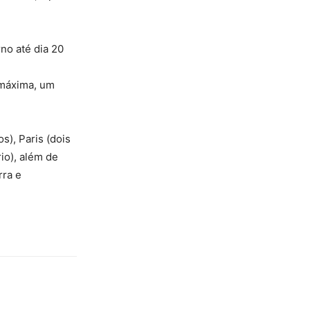
no até dia 20
 máxima, um
s), Paris (dois
rio), além de
rra e