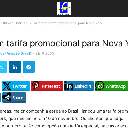
Últimas Noticias
TAM tem tarifa promocional para Nova York
 tarifa promocional para Nova 
os (Aviação Brasil)
-
21/10/2005
Twitter
Pinterest
LinkedIn
WhatsApp
Share
reas, maior companhia aérea no Brasil, lançou uma tarifa prom
rk, que iniciam no dia 10 de novembro. Os clientes que adquir
 de outubro terão como opção uma tarifa especial, na classe eco