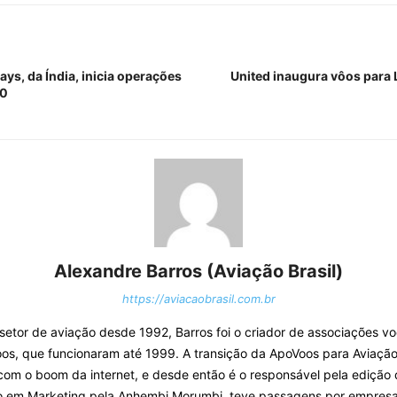
ys, da Índia, inicia operações
United inaugura vôos para L
70
Alexandre Barros (Aviação Brasil)
https://aviacaobrasil.com.br
o setor de aviação desde 1992, Barros foi o criador de associações v
os, que funcionaram até 1999. A transição da ApoVoos para Aviação 
com o boom da internet, e desde então é o responsável pela edição 
o em Marketing pela Anhembi Morumbi, teve passagens por empresa