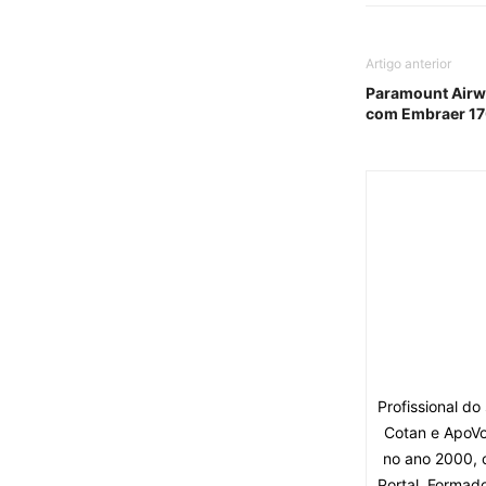
Artigo anterior
Paramount Airwa
com Embraer 1
Profissional d
Cotan e ApoVo
no ano 2000, 
Portal. Formad