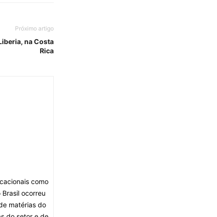
Próximo artigo
iberia, na Costa
Rica
ocacionais como
Brasil ocorreu
de matérias do
s do setor e de