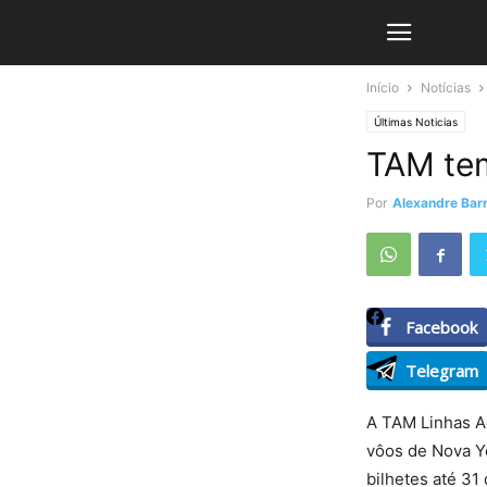
Início
Notícias
Últimas Noticias
TAM tem
Por
Alexandre Barr
Facebook
Telegram
A TAM Linhas Aé
vôos de Nova Yo
bilhetes até 31