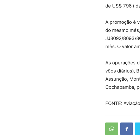
de US$ 796 (ida
A promoção é vá
do mesmo mês, 
JJ8092/8093/80
mês. O valor ai
As operações da
vôos diários), 
Assunção, Monte
Cochabamba, po
FONTE: Aviação