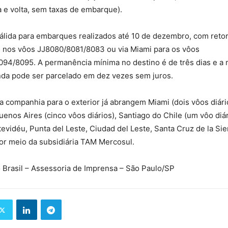
 e volta, sem taxas de embarque).
lida para embarques realizados até 10 de dezembro, com retor
nos vôos JJ8080/8081/8083 ou via Miami para os vôos
94/8095. A permanência mínima no destino é de três dias e a
nda pode ser parcelado em dez vezes sem juros.
 companhia para o exterior já abrangem Miami (dois vôos diário
Buenos Aires (cinco vôos diários), Santiago do Chile (um vôo diá
vidéu, Punta del Leste, Ciudad del Leste, Santa Cruz de la Sie
r meio da subsidiária TAM Mercosul.
 Brasil – Assessoria de Imprensa – São Paulo/SP