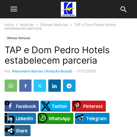
Início
Notícias
Últimas Noticias
TAP e Dom Pedro Hotels
estabelecem parceria
Últimas Noticias
TAP e Dom Pedro Hotels
estabelecem parceria
Por
Alexandre Barros (Aviação Brasil)
-
11/11/2008
Facebook
Twitter
Pinterest
LinkedIn
WhatsApp
Telegram
Share