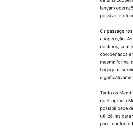
de uma cooperaç
lançam operaçõ
possível efetua
Os passageiros 
cooperação. As
destinos, com 
coordenados en
mesma forma, a
bagagem, serviç
significativamen
Tanto os Membr
do Programa Mil
possibilidade 
utilizá-las para
para o outono 