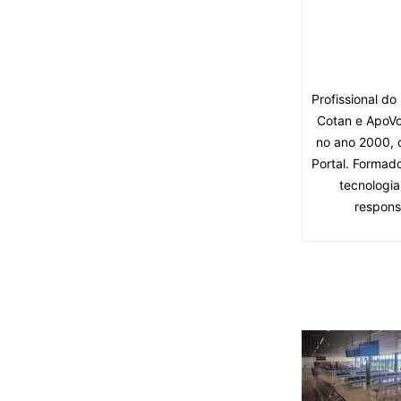
Profissional d
Cotan e ApoVo
no ano 2000, 
Portal. Formad
tecnologia
respons