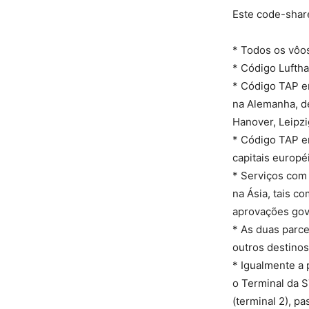
Este code-share
* Todos os vôos
* Código Luftha
* Código TAP e
na Alemanha, d
Hanover, Leipzi
* Código TAP e
capitais europé
* Serviços com
na Ásia, tais c
aprovações gov
* As duas parce
outros destinos
* Igualmente a 
o Terminal da S
(terminal 2), p