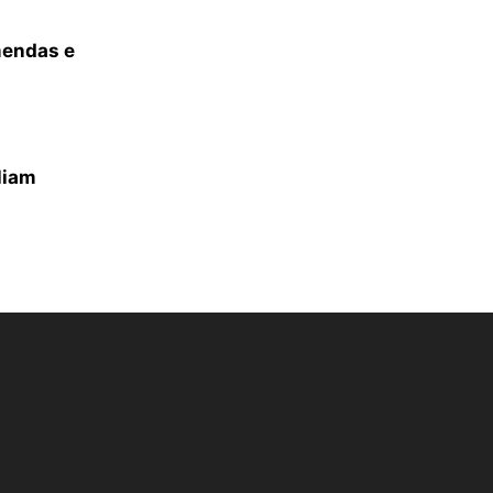
mendas e
liam