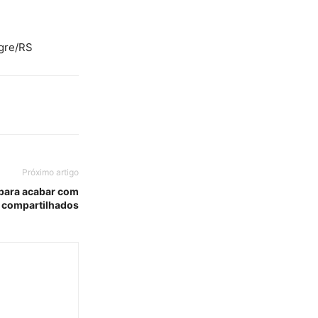
egre/RS
Próximo artigo
para acabar com
 compartilhados