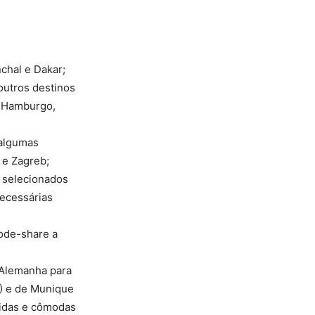
chal e Dakar;
outros destinos
, Hamburgo,
 algumas
 e Zagreb;
 selecionados
necessárias
code-share a
a Alemanha para
1) e de Munique
pidas e cômodas