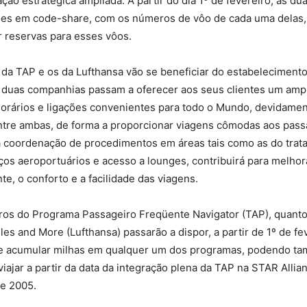
ão estratégica ampliada. A partir do dia 1º de fevereiro, as d
es em code-share, com os números de vôo de cada uma delas,
r reservas para esses vôos.
da TAP e os da Lufthansa vão se beneficiar do estabeleciment
 duas companhias passam a oferecer aos seus clientes um amp
horários e ligações convenientes para todo o Mundo, devidame
tre ambas, de forma a proporcionar viagens cômodas aos pass
 coordenação de procedimentos em áreas tais como as do trat
os aeroportuários e acesso a lounges, contribuirá para melhor
te, o conforto e a facilidade das viagens.
os do Programa Passageiro Freqüente Navigator (TAP), quant
es and More (Lufthansa) passarão a dispor, a partir de 1º de fe
de acumular milhas em qualquer um dos programas, podendo ta
 viajar a partir da data da integração plena da TAP na STAR Allia
de 2005.