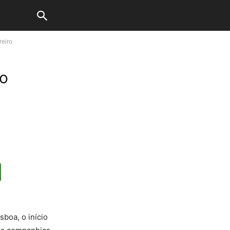
reiro
ão
sboa, o início