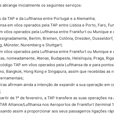
 abrange inicialmente os seguintes serviços:
 da TAP e da Lufthansa entre Portugal e a Alemanha;
nsa em vôos operados pela TAP entre Lisboa e Porto, Faro, Fun
m vôos operados pela Lufthansa entre Frankfurt ou Munique e 
esignadamente, Berlim, Bremen, Colônia, Dresden, Dusseldorf
g, Münster, Nuremberg e Stuttgart;
m vôos operados pela Lufthansa entre Frankfurt ou Munique e
ias, nomeadamente, Atenas, Budapeste, Helsínquia, Praga, Riga
 código TAP em vôos operados pela Lufthansa de e para pontos
omo, Bangkok, Hong Kong e Singapura, assim que recebidas as 
ernamentais;
iras afirmam ainda a intenção de expandir a sua operação em 
;
partir de 1º de fevereiro, a TAP transfere as suas operações n
TAR Alliance/Lufthansa nos Aeroportos de Frankfurt (terminal 
assando assim a proporcionar aos seus passageiros ligações rá