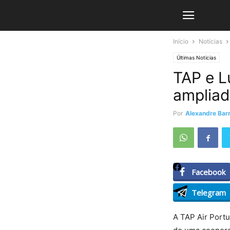
Início
Notícias
Últimas Noticias
TAP e L
ampliad
Por
Alexandre Barr
Facebook
Telegram
A TAP Air Portug