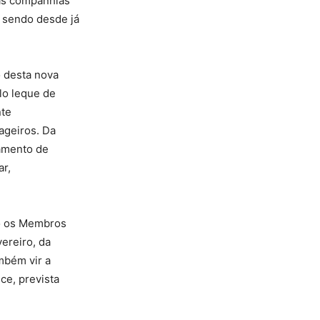
uas companhias
 sendo desde já
o desta nova
lo leque de
nte
ageiros. Da
amento de
ar,
o os Membros
vereiro, da
mbém vir a
nce, prevista