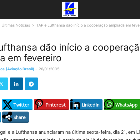
Últimas Noticias
TAP e Lufthansa dão início a cooperação ampliada em feve
ufthansa dão início a cooperaç
a em fevereiro
os (Aviação Brasil)
-
26/01/2005
Twitter
Pinterest
LinkedIn
WhatsApp
Share
al e a Lufthansa anunciaram na última sexta-feira, dia 21, em Li