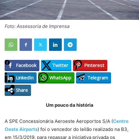
Foto: Assessoria de Imprensa
Facebook
Twitter
Pinterest
LinkedIn
WhatsApp
Telegram
Share
Um pouco da história
A SPE Concessionária Aeroeste Aeroportos S/A (
Centro
Oeste Airports
) foi o vencedor do leilão realizado na B3,
em 15/3/2019, para repassar a iniciativa privada os