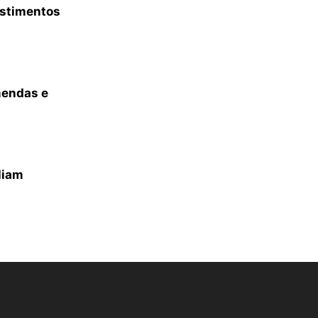
estimentos
mendas e
liam