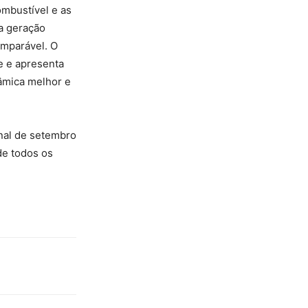
mbustível e as
a geração
omparável. O
e e apresenta
âmica melhor e
inal de setembro
de todos os