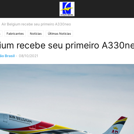
Air Belgium recebe seu primeiro A330neo
s
Fabricantes
Notícias
Últimas Noticias
gium recebe seu primeiro A330n
o Brasil
-
08/10/2021