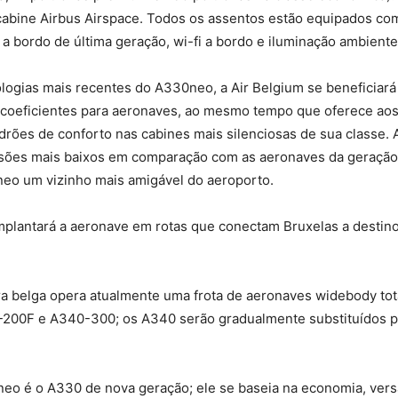
cabine Airbus Airspace. Todos os assentos estão equipados co
a bordo de última geração, wi-fi a bordo e iluminação ambiente
logias mais recentes do A330neo, a Air Belgium se beneficiará
coeficientes para aeronaves, ao mesmo tempo que oferece aos
rões de conforto nas cabines mais silenciosas de sua classe. 
ssões mais baixos em comparação com as aeronaves da geração 
eo um vizinho mais amigável do aeroporto.
mplantará a aeronave em rotas que conectam Bruxelas a destin
ra belga opera atualmente uma frota de aeronaves widebody tot
-200F e A340-300; os A340 serão gradualmente substituídos p
eo é o A330 de nova geração; ele se baseia na economia, versa