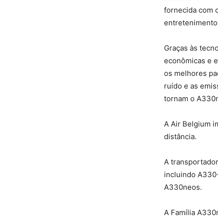
fornecida com 
entretenimento 
Graças às tecno
econômicas e e
os melhores pad
ruído e as emi
tornam o A330n
A Air Belgium i
distância.
A transportado
incluindo A330
A330neos.
A Família A330n