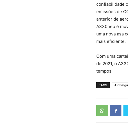
confiabilidade
emissões de CO
anterior de ae
A330neo é movi
uma nova asa c
mais eficiente.
Com uma carteir
de 2021, o A330
tempos.
TAGS
Air Belg