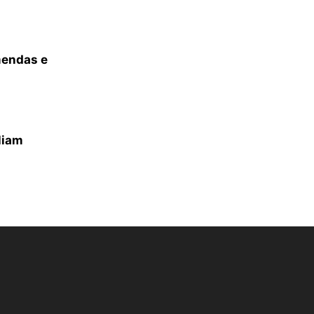
mendas e
liam