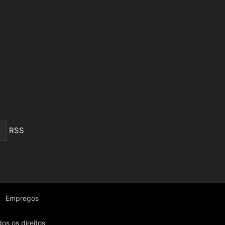
RSS
Empregos
os os direitos