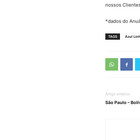
nossos Clientes
*dados do Anuár
TAGS
Azul Lin
Artigo anterior
São Paulo – Bolí