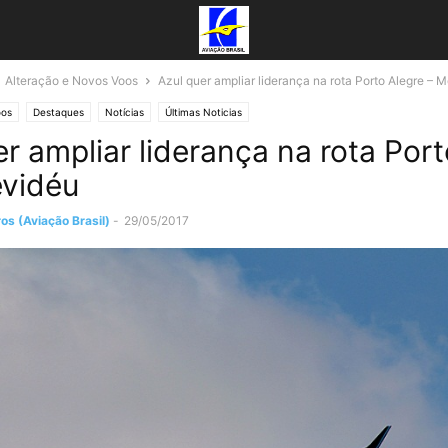
Alteração e Novos Voos
Azul quer ampliar liderança na rota Porto Alegre – 
oos
Destaques
Notícias
Últimas Noticias
er ampliar liderança na rota Port
vidéu
os (Aviação Brasil)
-
29/05/2017