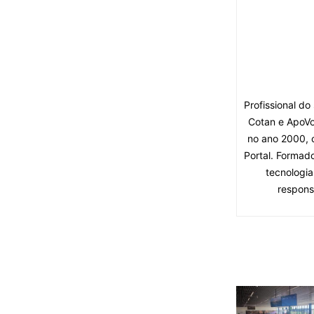
Profissional d
Cotan e ApoVo
no ano 2000, 
Portal. Formad
tecnologia
respons