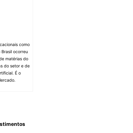
ocacionais como
Brasil ocorreu
de matérias do
s do setor e de
ficial. É o
Mercado.
estimentos