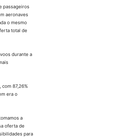
de passageiros
com aeronaves
izada o mesmo
rta total de
 voos durante a
mais
a, com 87,26%
em era o
, tomamos a
a oferta de
ibilidades para