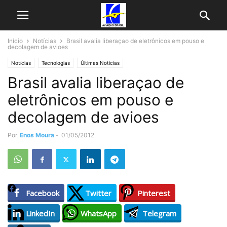
Início
Notícias
Brasil avalia liberaçao de eletrônicos em pouso e
decolagem de avioes
Notícias
Tecnologias
Últimas Noticias
Brasil avalia liberaçao de
eletrônicos em pouso e
decolagem de avioes
Por
Enos Moura
-
01/05/2012
Facebook
Twitter
Pinterest
LinkedIn
WhatsApp
Telegram