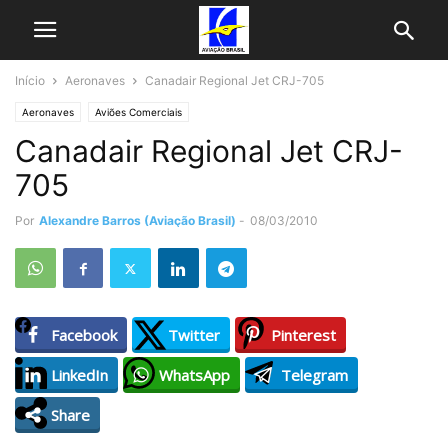
Início
Aeronaves
Canadair Regional Jet CRJ-705
Aeronaves
Aviões Comerciais
Canadair Regional Jet CRJ-
705
Por
Alexandre Barros (Aviação Brasil)
-
08/03/2010
Facebook
Twitter
Pinterest
LinkedIn
WhatsApp
Telegram
Share