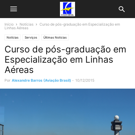
Início
Notícias
Curso de pós-graduação em Especialização em
Linhas Aéreas
Notícias
Serviços
Últimas Noticias
Curso de pós-graduação em
Especialização em Linhas
Aéreas
Por
Alexandre Barros (Aviação Brasil)
-
10/12/2015