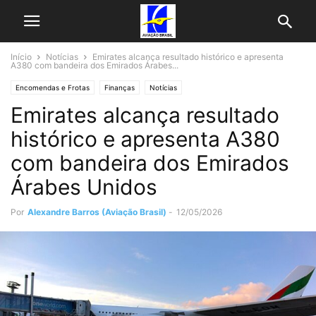
Início
Notícias
Emirates alcança resultado histórico e apresenta
A380 com bandeira dos Emirados Árabes...
Encomendas e Frotas
Finanças
Notícias
Emirates alcança resultado
histórico e apresenta A380
com bandeira dos Emirados
Árabes Unidos
Por
Alexandre Barros (Aviação Brasil)
-
12/05/2026