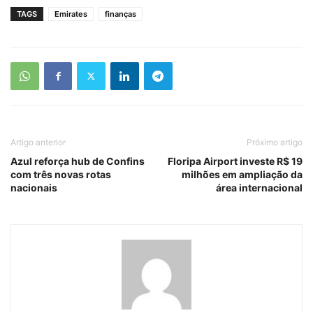
TAGS
Emirates
finanças
Artigo anterior
Próximo artigo
Azul reforça hub de Confins
Floripa Airport investe R$ 19
com três novas rotas
milhões em ampliação da
nacionais
área internacional