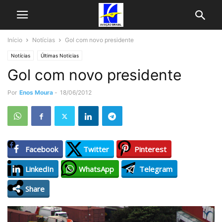
Início
Notícias
Gol com novo presidente
Notícias
Últimas Noticias
Gol com novo presidente
Por
Enos Moura
-
18/06/2012
Facebook
Twitter
Pinterest
LinkedIn
WhatsApp
Telegram
Share