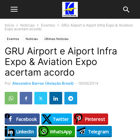
Início
Notícias
Eventos
GRU Airport e Aiport Infra Expo & Aviation
Expo acertam acordo
Eventos
Notícias
Últimas Noticias
GRU Airport e Aiport Infra
Expo & Aviation Expo
acertam acordo
Por
Alexandre Barros (Aviação Brasil)
-
16/06/2014
Facebook
Twitter
Pinterest
LinkedIn
WhatsApp
Telegram