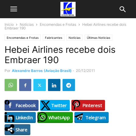
Início
Notícias
Encomendas e Frotas
Hebei Airlines recebe dois
Embraer 190
Encomendas e Frotas
Fabricantes
Notícias
Últimas Noticias
Hebei Airlines recebe dois
Embraer 190
Por
Alexandre Barros (Aviação Brasil)
-
20/12/2011
Facebook
Twitter
Pinterest
LinkedIn
WhatsApp
Telegram
Share