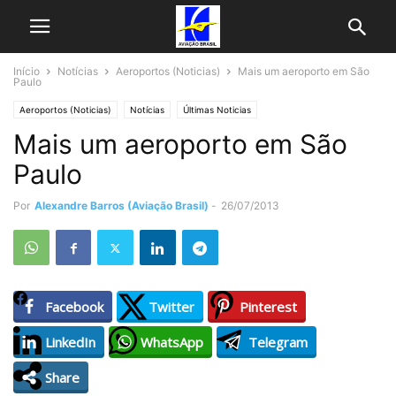
Início
Notícias
Aeroportos (Noticias)
Mais um aeroporto em São
Paulo
Aeroportos (Noticias)
Notícias
Últimas Noticias
Mais um aeroporto em São
Paulo
Por
Alexandre Barros (Aviação Brasil)
-
26/07/2013
Facebook
Twitter
Pinterest
LinkedIn
WhatsApp
Telegram
Share