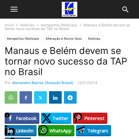
Início
Notícias
Aeroportos (Noticias)
Manaus e Belém devem se
tornar novo sucesso da TAP no Brasil
Aeroportos (Noticias)
Alteração e Novos Voos
Notícias
Manaus e Belém devem se
Últimas Noticias
tornar novo sucesso da TAP
no Brasil
Por
Alexandre Barros (Aviação Brasil)
-
12/01/2014
Facebook
Twitter
Pinterest
LinkedIn
WhatsApp
Telegram