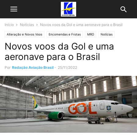
Início
Notícias
Novos voos da Gol e uma aeronave para o Brasil
Alteração e Novos Voos
Encomendas e Frotas
MRO
Notícias
Novos voos da Gol e uma
Últimas Noticias
aeronave para o Brasil
Por
Redação Aviação Brasil
-
25/11/2022