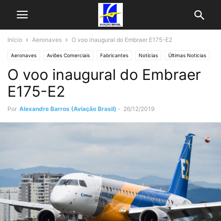
Início
Aeronaves
O voo inaugural do Embraer E175-E2
Aeronaves
Aviões Comerciais
Fabricantes
Notícias
Últimas Noticias
O voo inaugural do Embraer
E175-E2
Por
Alexandre Barros (Aviação Brasil)
-
26/12/2019