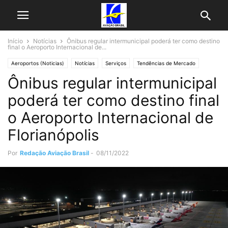
Início
Notícias
Ônibus regular intermunicipal poderá ter como destino
final o Aeroporto Internacional de...
Aeroportos (Noticias)
Notícias
Serviços
Tendências de Mercado
Ônibus regular intermunicipal
Últimas Noticias
poderá ter como destino final
o Aeroporto Internacional de
Florianópolis
Por
Redação Aviação Brasil
-
08/11/2022