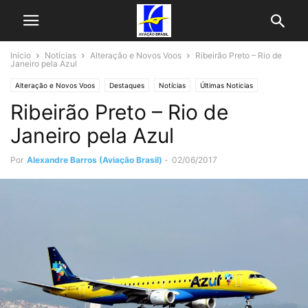
Início
Notícias
Alteração e Novos Voos
Ribeirão Preto – Rio de
Janeiro pela Azul
Alteração e Novos Voos
Destaques
Notícias
Últimas Noticias
Ribeirão Preto – Rio de
Janeiro pela Azul
Por
Alexandre Barros (Aviação Brasil)
-
02/06/2017