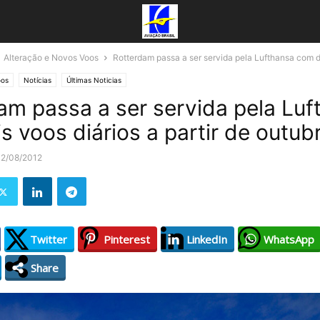
Alteração e Novos Voos
Rotterdam passa a ser servida pela Lufthansa com do
oos
Notícias
Últimas Noticias
am passa a ser servida pela Luf
s voos diários a partir de outub
12/08/2012
Twitter
Pinterest
LinkedIn
WhatsApp
Share