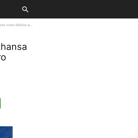
is voos diários a...
thansa
ro