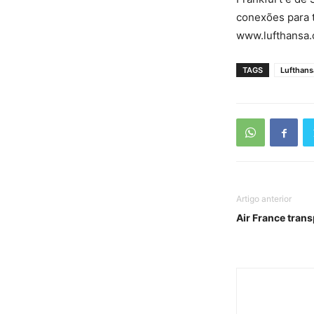
conexões para t
www.lufthansa
TAGS
Lufthans
Artigo anterior
Air France tran