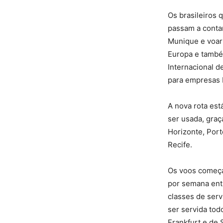
Os brasileiros
passam a contar
Munique e voar 
Europa e també
Internacional d
para empresas b
A nova rota es
ser usada, graç
Horizonte, Porto
Recife.
Os voos começa
por semana ent
classes de serv
ser servida tod
Frankfurt e de 