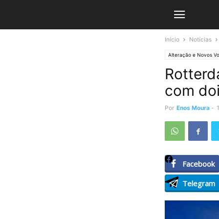
Início
Notícias
Alteração e Novos V
Rotterd
com doi
Por
Enos Moura
-
Facebook
Telegram