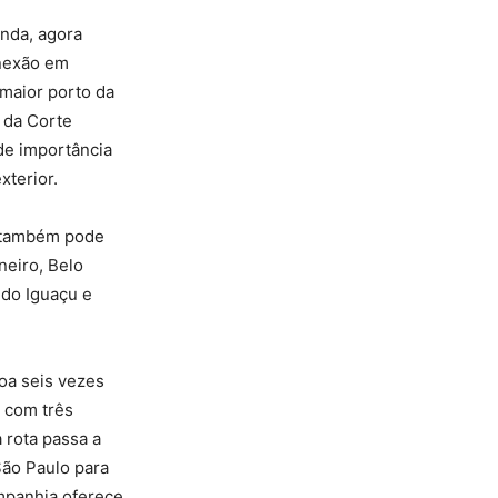
nda, agora
onexão em
 maior porto da
 da Corte
nde importância
xterior.
s também pode
neiro, Belo
z do Iguaçu e
oa seis vezes
 com três
 rota passa a
São Paulo para
ompanhia oferece