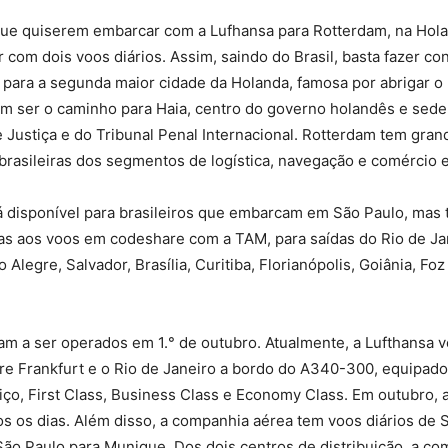
 que quiserem embarcar com a Lufhansa para Rotterdam, na Hola
 com dois voos diários. Assim, saindo do Brasil, basta fazer c
para a segunda maior cidade da Holanda, famosa por abrigar o
m ser o caminho para Haia, centro do governo holandês e sede
e Justiça e do Tribunal Penal Internacional. Rotterdam tem gra
rasileiras dos segmentos de logística, navegação e comércio e
tá disponível para brasileiros que embarcam em São Paulo, ma
as aos voos em codeshare com a TAM, para saídas do Rio de Ja
 Alegre, Salvador, Brasília, Curitiba, Florianópolis, Goiânia, Fo
m a ser operados em 1.° de outubro. Atualmente, a Lufthansa v
re Frankfurt e o Rio de Janeiro a bordo do A340-300, equipado
iço, First Class, Business Class e Economy Class. Em outubro, a
os os dias. Além disso, a companhia aérea tem voos diários de 
São Paulo para Munique. Dos dois centros de distribuição, a c