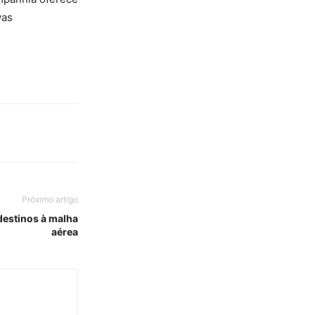
vas
Próximo artigo
 destinos à malha
aérea