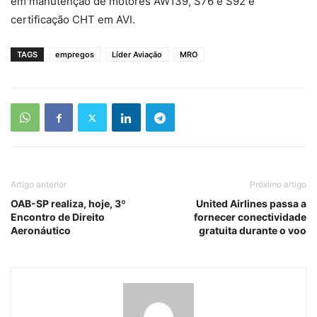
em manutenção de motores AW139, S76 e S92 e
certificação CHT em AVI.
TAGS
empregos
Líder Aviação
MRO
Artigo anterior
Próximo artigo
OAB-SP realiza, hoje, 3º
United Airlines passa a
Encontro de Direito
fornecer conectividade
Aeronáutico
gratuita durante o voo