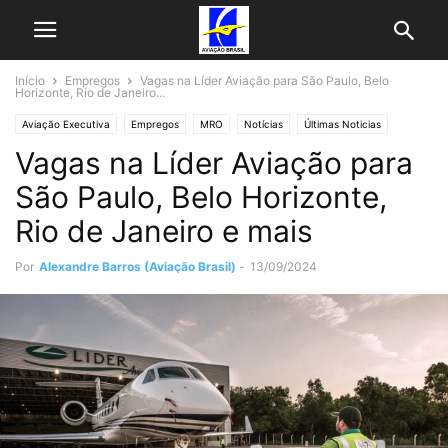
Início
Empregos
Vagas na Líder Aviação para São Paulo, Belo
Horizonte, Rio de Janeiro...
Aviação Executiva
Empregos
MRO
Notícias
Últimas Noticias
Vagas na Líder Aviação para
São Paulo, Belo Horizonte,
Rio de Janeiro e mais
Por
Alexandre Barros (Aviação Brasil)
-
13/09/2024