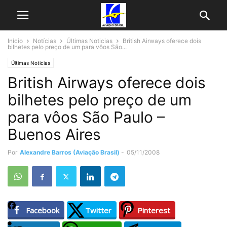
Início
Notícias
Últimas Noticias
British Airways oferece dois
bilhetes pelo preço de um para vôos São...
Últimas Noticias
British Airways oferece dois
bilhetes pelo preço de um
para vôos São Paulo –
Buenos Aires
Por
Alexandre Barros (Aviação Brasil)
-
05/11/2008
Facebook
Twitter
Pinterest