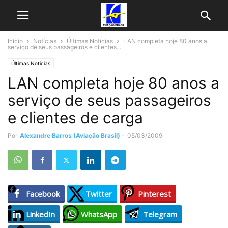
Início
Notícias
Últimas Noticias
LAN completa hoje 80 anos a
serviço de seus passageiros e clientes...
Últimas Noticias
LAN completa hoje 80 anos a
serviço de seus passageiros
e clientes de carga
Por
Alexandre Barros (Aviação Brasil)
-
05/03/2009
Facebook
Twitter
Pinterest
LinkedIn
WhatsApp
Telegram