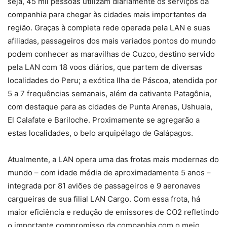
seja, 45 mil pessoas utilizam diariamente os serviços da
companhia para chegar às cidades mais importantes da
região. Graças à completa rede operada pela LAN e suas
afiliadas, passageiros dos mais variados pontos do mundo
podem conhecer as maravilhas de Cuzco, destino servido
pela LAN com 18 voos diários, que partem de diversas
localidades do Peru; a exótica Ilha de Páscoa, atendida por
5 a 7 frequências semanais, além da cativante Patagônia,
com destaque para as cidades de Punta Arenas, Ushuaia,
El Calafate e Bariloche. Proximamente se agregarão a
estas localidades, o belo arquipélago de Galápagos.
Atualmente, a LAN opera uma das frotas mais modernas do
mundo – com idade média de aproximadamente 5 anos –
integrada por 81 aviões de passageiros e 9 aeronaves
cargueiras de sua filial LAN Cargo. Com essa frota, há
maior eficiência e redução de emissores de CO2 refletindo
o importante compromisso da companhia com o meio