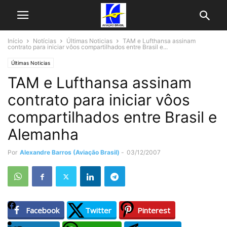
Início
Notícias
Últimas Noticias
TAM e Lufthansa assinam
contrato para iniciar vôos compartilhados entre Brasil e...
Últimas Noticias
TAM e Lufthansa assinam
contrato para iniciar vôos
compartilhados entre Brasil e
Alemanha
Por
Alexandre Barros (Aviação Brasil)
-
03/12/2007
Facebook
Twitter
Pinterest