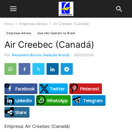
Início
Empresas Aéreas
Air Creebec (Canadá)
Empresas Aéreas
Que não Operam no Brasil
Air Creebec (Canadá)
Por
Alexandre Barros (Aviação Brasil)
-
26/06/2008
Facebook
Twitter
Pinterest
LinkedIn
WhatsApp
Telegram
Share
Empresa: Air Creebec (Canadá)