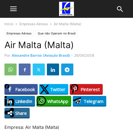
Início
Empresas Aéreas
Air Malta (Malta)
Empresas Aéreas
Que não Operam no Brasil
Air Malta (Malta)
Por
Alexandre Barros (Aviação Brasil)
-
26/06/2008
Facebook
Twitter
Pinterest
LinkedIn
WhatsApp
Telegram
Share
Empresa: Air Malta (Malta)