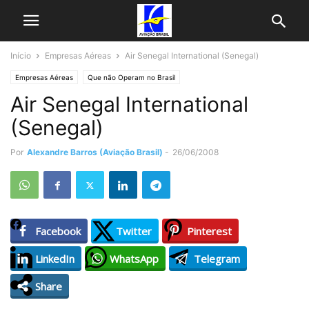
Início
Empresas Aéreas
Air Senegal International (Senegal)
Empresas Aéreas
Que não Operam no Brasil
Air Senegal International
(Senegal)
Por
Alexandre Barros (Aviação Brasil)
-
26/06/2008
Facebook
Twitter
Pinterest
LinkedIn
WhatsApp
Telegram
Share