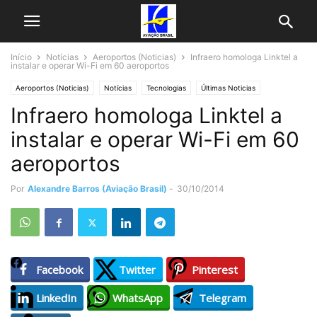
Início
Notícias
Aeroportos (Noticias)
Infraero homologa Linktel a
instalar e operar Wi-Fi em 60 aeroportos
Aeroportos (Noticias)
Notícias
Tecnologias
Últimas Noticias
Infraero homologa Linktel a
instalar e operar Wi-Fi em 60
aeroportos
Por
Alexandre Barros (Aviação Brasil)
-
30/10/2014
Facebook
Twitter
Pinterest
LinkedIn
WhatsApp
Telegram