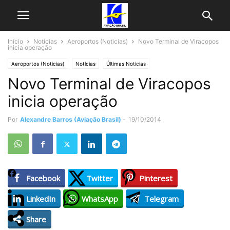
Início
Notícias
Aeroportos (Noticias)
Novo Terminal de Viracopos
inicia operação
Aeroportos (Noticias)
Notícias
Últimas Noticias
Novo Terminal de Viracopos
inicia operação
Por
Alexandre Barros (Aviação Brasil)
-
19/10/2014
Facebook
Twitter
Pinterest
LinkedIn
WhatsApp
Telegram
Share