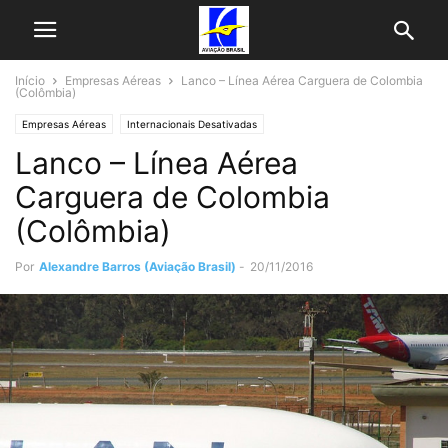
Início
Empresas Aéreas
Lanco – Línea Aérea Carguera de Colombia
(Colômbia)
Empresas Aéreas
Internacionais Desativadas
Lanco – Línea Aérea
Carguera de Colombia
(Colômbia)
Por
Alexandre Barros (Aviação Brasil)
-
20/11/2016